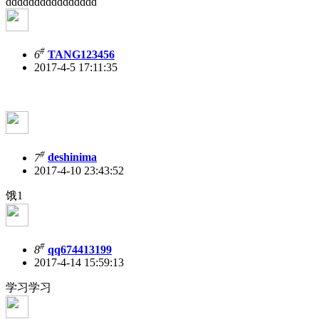
dddddddddddddddd
#
6
TANG123456
2017-4-5 17:11:35
#
7
deshinima
2017-4-10 23:43:52
饿1
#
8
qq674413199
2017-4-14 15:59:13
学习学习