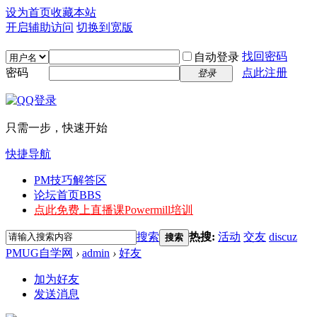
设为首页
收藏本站
开启辅助访问
切换到宽版
找回密码
自动登录
密码
点此注册
登录
只需一步，快速开始
快捷导航
PM技巧解答区
论坛首页
BBS
点此免费上直播课
Powermill培训
搜索
热搜:
活动
交友
discuz
搜索
PMUG自学网
›
admin
›
好友
加为好友
发送消息