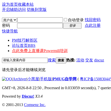
设为首页
收藏本站
开启辅助访问
切换到宽版
找回密码
自动登录
密码
点此注册
登录
快捷导航
PM技巧解答区
论坛首页
BBS
点此免费上直播课
Powermill培训
搜索
热搜:
活动
交友
discuz
搜索
请先登录后才能继续浏览
|
Archiver
|
小黑屋
|
手机版
|
PMUG自学网
(
粤ICP备1508304
GMT+8, 2026-8-8 22:50
, Processed in 0.033059 second(s), 7 queries
Powered by
Discuz!
X3.4
© 2001-2013
Comsenz Inc.