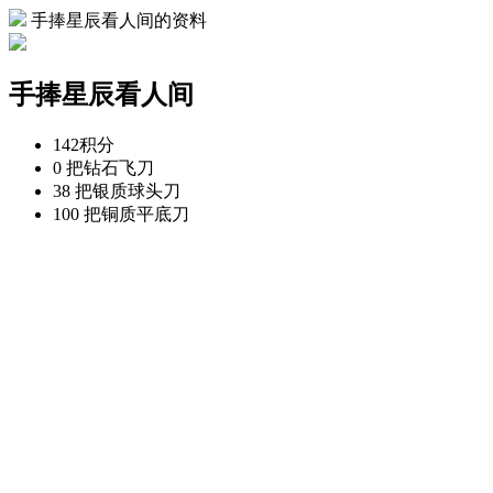
手捧星辰看人间的资料
手捧星辰看人间
142
积分
0 把
钻石飞刀
38 把
银质球头刀
100 把
铜质平底刀