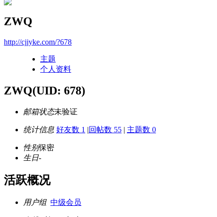
ZWQ
http://cjjyke.com/?678
主题
个人资料
ZWQ
(UID: 678)
邮箱状态
未验证
统计信息
好友数 1
|
回帖数 55
|
主题数 0
性别
保密
生日
-
活跃概况
用户组
中级会员