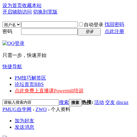
设为首页
收藏本站
开启辅助访问
切换到宽版
找回密码
自动登录
密码
点此注册
登录
只需一步，快速开始
快捷导航
PM技巧解答区
论坛首页
BBS
点此免费上直播课
Powermill培训
搜索
热搜:
活动
交友
discuz
搜索
PMUG自学网
›
ZWQ
›
个人资料
加为好友
发送消息