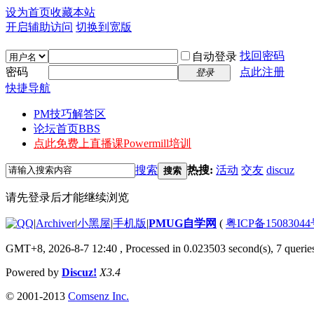
设为首页
收藏本站
开启辅助访问
切换到宽版
找回密码
自动登录
密码
点此注册
登录
快捷导航
PM技巧解答区
论坛首页
BBS
点此免费上直播课
Powermill培训
搜索
热搜:
活动
交友
discuz
搜索
请先登录后才能继续浏览
|
Archiver
|
小黑屋
|
手机版
|
PMUG自学网
(
粤ICP备1508304
GMT+8, 2026-8-7 12:40
, Processed in 0.023503 second(s), 7 queries
Powered by
Discuz!
X3.4
© 2001-2013
Comsenz Inc.