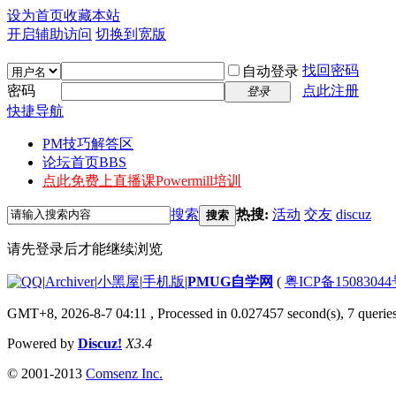
设为首页
收藏本站
开启辅助访问
切换到宽版
找回密码
自动登录
密码
点此注册
登录
快捷导航
PM技巧解答区
论坛首页
BBS
点此免费上直播课
Powermill培训
搜索
热搜:
活动
交友
discuz
搜索
请先登录后才能继续浏览
|
Archiver
|
小黑屋
|
手机版
|
PMUG自学网
(
粤ICP备1508304
GMT+8, 2026-8-7 04:11
, Processed in 0.027457 second(s), 7 queries
Powered by
Discuz!
X3.4
© 2001-2013
Comsenz Inc.