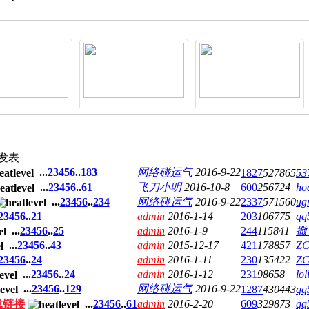
加QQ群下载视
点此加入VIP学习
联系我免费学编程
频软件资料
发表
...
2
3
4
5
6
..
183
网络碰运气
2016-9-22
1827
527865
53
...
2
3
4
5
6
..
61
飞刀小明
2016-10-8
600
256724
ho
...
2
3
4
5
6
..
234
网络碰运气
2016-9-22
2337
571560
ug
2
3
4
5
6
..
21
admin
2016-1-14
203
106775
qq
...
2
3
4
5
6
..
25
admin
2016-1-9
244
115841
撒
...
2
3
4
5
6
..
43
admin
2015-12-17
421
178857
Z
2
3
4
5
6
..
24
admin
2016-1-11
230
135422
Z
...
2
3
4
5
6
..
24
admin
2016-1-12
231
98658
lol
...
2
3
4
5
6
..
129
网络碰运气
2016-9-22
1287
430443
qq
载链接
...
2
3
4
5
6
..
61
admin
2016-2-20
609
329873
qq