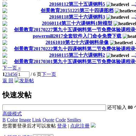
20160112第三十五课钢料5
...
创景教育20151225第三十四课图档
20160118第三十六课钢料3
...
20160114第三十六课钢料1附模型
创景教育20170227第九十五课钢料第一节免费体验课程
powermill2017全套软件入门命令免费下载
20161010第七十六课钢料录像
.
创景教育20170222第九十四课钢料第二节免费体验课程
20160115第三十六课钢料2
...
创景教育20170301第九十五课钢料第三节免费体验课程
下一页 »
1
2
3
4
5
6
/ 6 页
下一页
返 回
快速发帖
还可输入
80
高级模式
B
Color
Image
Link
Quote
Code
Smilies
您需要登录后才可以发帖
登录
|
点此注册