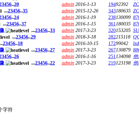
2
3
4
5
6
..
20
admin
2016-1-13
194
92392
Z
...
2
3
4
5
6
..
35
admin
2015-12-26
343
180635
Z
2
3
4
5
6
..
24
admin
2016-1-19
238
130099
87
...
2
3
4
5
6
..
37
admin
2016-1-15
361
180035
87
录像
...
2
3
4
5
6
..
33
admin
2017-3-23
320
153205
S
...
2
3
4
5
6
..
29
admin
2018-3-18
282
215118
QQ
..
2
3
4
5
6
..
18
admin
2016-10-15
172
99042
lx
录像
...
2
3
4
5
6
..
27
admin
2017-3-23
267
130879
88
2
3
4
5
6
..
26
admin
2016-1-16
251
134098
他
录像
...
2
3
4
5
6
..
22
admin
2017-3-23
219
123198
他
个字符