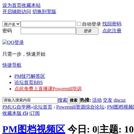
设为首页
收藏本站
开启辅助访问
切换到宽版
找回密码
自动登录
密码
点此注册
登录
只需一步，快速开始
快捷导航
PM技巧解答区
论坛首页
BBS
点此免费上直播课
Powermill培训
搜索
热搜:
活动
交友
discuz
搜索
PMUG自学网
»
论坛首页
›
Powermill资源综合论坛
›
PM图档视频
收藏本版
(
5
)
|
订阅
PM图档视频区
今日:
0
|
主题:
10