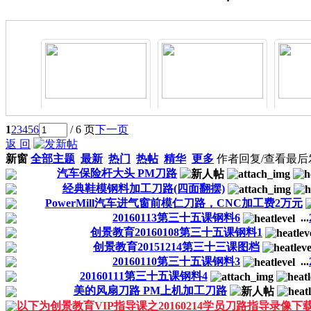
点此免费直播学编程
点此学习PM2017软
点此
1
2
3
4
5
6
/ 6 页
下一页
件命令
返 回
新窗
全部主题
最新
热门
热帖
精华
更多
作者
回复/查看
最后
汽车保险杆大头 PM刀路
经典鞋模钢料加工刀路(四面翻摆)
PowerMill汽车进气窗前模仁刀路，CNC加工费2万元
20160113第三十五课钢料6
...
创景教育20160108第三十五课钢料1
创景教育20151214第三十三课图档
20160110第三十五课钢料3
...
20160111第三十五课钢料4
美的风扇刀路 PM上机加工刀路
以下为创景教育VIP指导课之20160214学员刀路指导录像下